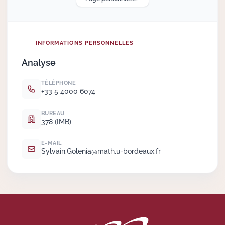
Actions Sociéta
INFORMATIONS PERSONNELLES
Analyse
Doctorant·e·s
TÉLÉPHONE
Bibliothèque
+33 5 4000 6074
Informatique
BUREAU
378 (IMB)
E-MAIL
Sylvain.
Golenia@math.
u-bordeaux.
fr