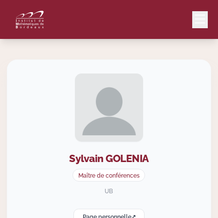
Mail
Intranet
EN
Lang
Sylvain
GOLENIA
Le Laboratoire
Maître de conférences
Recherche
UB
Page personnelle
Valorisation
↗