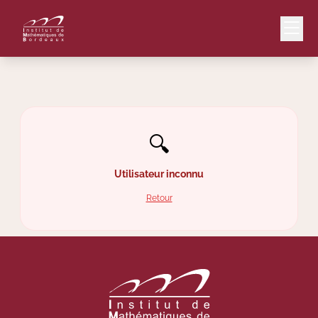
Mail
Intranet
🔍
EN
Lang
Utilisateur inconnu
Retour
Le Laboratoire
Recherche
Valorisation